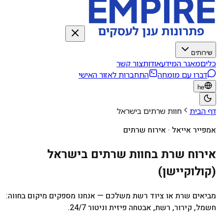
שירותים
כלים
מאגר המידע
אודות
צור קשר
דברו עם מומחה
התחברות לאזור האישי
he
דף הבית
חוות שרתים בישראל
אמפייר אייאל · אירוח שרתים
אירוח שרת בחוות שרתים בישראל
(קולוקיישן)
מביאים שרת או ציוד רשת משלכם — אנחנו מספקים מיקום בחווה:
חשמל, קירור, רשת, אבטחה פיזית וניטור 24/7.