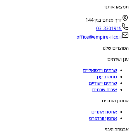
תמצאו אותנו
דרך מנחם בגין 144
03-3301915
office@empire-il.co.il
המוצרים שלנו
ענן ושרתים
שרתים וירטואליים
מחשוב ענן
שרתים ייעודיים
אירוח שרתים
אחסון ואתרים
אחסון אתרים
אחסון וורדפרס
אבטחה וגיבוי