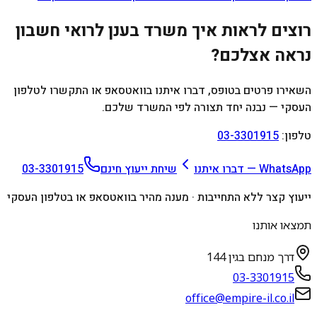
רוצים לראות איך משרד בענן ל
רואי חשבון
נראה אצלכם?
השאירו פרטים בטופס, דברו איתנו בוואטסאפ או התקשרו לטלפון
העסקי — נבנה יחד תצורה לפי המשרד שלכם.
טלפון:
03-3301915
WhatsApp — דברו איתנו
שיחת ייעוץ חינם
03-3301915
ייעוץ קצר ללא התחייבות · מענה מהיר בוואטסאפ או בטלפון העסקי
תמצאו אותנו
דרך מנחם בגין 144
03-3301915
office@empire-il.co.il