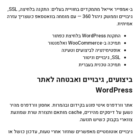
ב-אמפייר אייאל מתמקדים בחוויית בעלים: התקנה בלחיצה, SSL,
גיבויים וממשק ניהול 360 — עם מומחה בוואטסאפ כשצריך עזרה
אמיתית.
התקנת WordPress בלחיצת כפתור
תמיכה ב-WooCommerce ואלמנטור
אופטימיזציה לביצועים וטעינה
SSL, גיבויים וניטור
תמיכה טכנית בעברית
ביצועים, גיבויים ואבטחה לאתר
WordPress
אתר וורדפרס איטי פוגע בקידום ובהמרות. אחסון וורדפרס מהיר
נשען על דיסקים מהירים, cache מותאם ותצורת שרת שמונעת
צווארי בקבוק כשיש תנועה.
גיבויים אוטומטיים מאפשרים שחזור אחרי טעות, עדכון כושל או