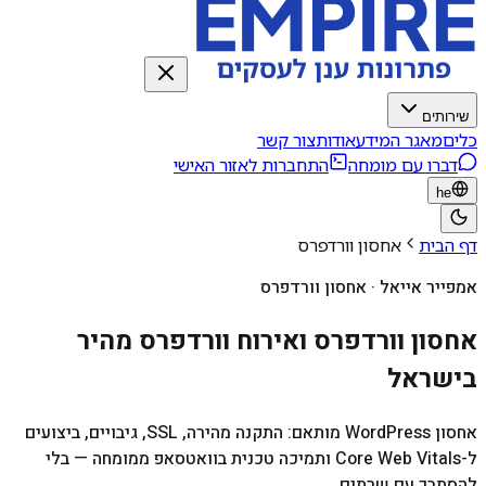
שירותים
כלים
מאגר המידע
אודות
צור קשר
דברו עם מומחה
התחברות לאזור האישי
he
דף הבית
אחסון וורדפרס
אמפייר אייאל · אחסון וורדפרס
אחסון וורדפרס ואירוח וורדפרס מהיר
בישראל
אחסון WordPress מותאם: התקנה מהירה, SSL, גיבויים, ביצועים
ל-Core Web Vitals ותמיכה טכנית בוואטסאפ ממומחה — בלי
להסתבך עם שרתים.