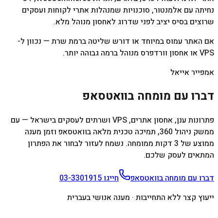
נחיתה עם אלמנטור, סוכנויות שמנהלות אתרי לקוחות ועסקים
שרוצים בסיס יציב לפני שדרוג לאחסון מנוהל מלא.
אם האתר עמוס במיוחד או דורש שליטה ברמת שרת — נכוון ל-
VPS או אחסון וורדפרס מנוהל ברמה גבוהה יותר.
אמפייר אייאל
דברו עם מומחה בוואטסאפ
פתרונות ענן, אחסון אתרים, VPS ושרתים לעסקים בישראל — עם
ממשק ניהול 360, תמיכה טכנית מלאה בוואטסאפ וזמן מענה
ממוצע של 3 דקות ממומחה. נשמח לעזור לבחור את הפתרון
המתאים לעסק שלכם.
דברו עם מומחה בוואטסאפ
חייגו
03-3301915
ייעוץ קצר ללא התחייבות · מענה אנושי בעברית