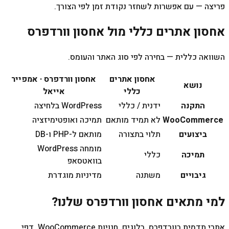
פריצה — עם אפשרות לשחזר נקודת זמן לפי הצורך.
אחסון אתרים כללי מול אחסון וורדפרס
השוואה כללית — בחירה לפי סוג האתר והעומס.
אחסון אתרים
אחסון וורדפרס · אמפייר
נושא
כללי
אייאל
התקנה
ידנית / כללי
WordPress בלחיצה
WooCommerce
לא תמיד מותאם
תמיכה ואופטימיזציה
ביצועים
תלוי בתצורה
מותאם ל-PHP ו-DB
מומחה WordPress
תמיכה
כללי
בוואטסאפ
גיבויים
משתנה
מדיניות מוגדרת
למי מתאים אחסון וורדפרס שלנו?
אתרי תדמית בוורדפרס, בלוגים, חנויות WooCommerce, דפי