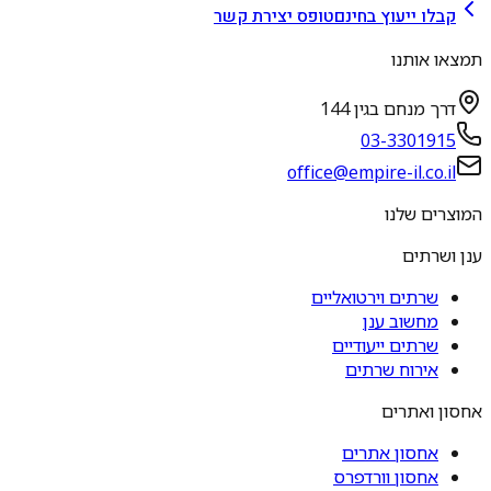
קבלו ייעוץ בחינם
טופס יצירת קשר
תמצאו אותנו
דרך מנחם בגין 144
03-3301915
office@empire-il.co.il
המוצרים שלנו
ענן ושרתים
שרתים וירטואליים
מחשוב ענן
שרתים ייעודיים
אירוח שרתים
אחסון ואתרים
אחסון אתרים
אחסון וורדפרס