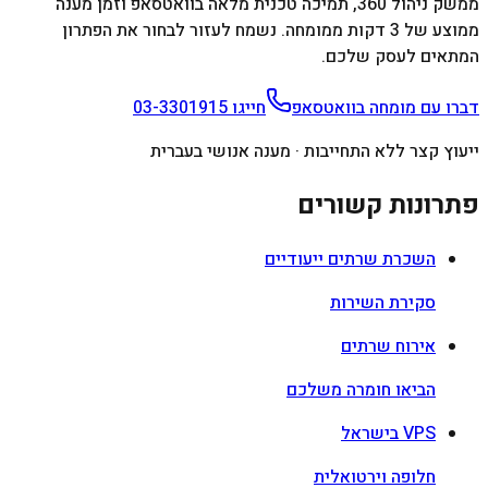
ממשק ניהול 360, תמיכה טכנית מלאה בוואטסאפ וזמן מענה
ממוצע של 3 דקות ממומחה. נשמח לעזור לבחור את הפתרון
המתאים לעסק שלכם.
דברו עם מומחה בוואטסאפ
חייגו
03-3301915
ייעוץ קצר ללא התחייבות · מענה אנושי בעברית
פתרונות קשורים
השכרת שרתים ייעודיים
סקירת השירות
אירוח שרתים
הביאו חומרה משלכם
VPS בישראל
חלופה וירטואלית