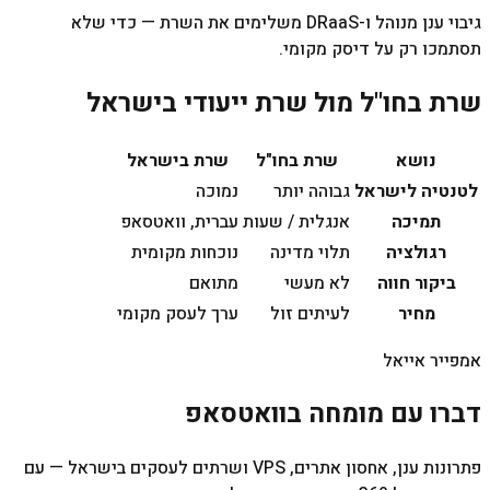
גיבוי ענן מנוהל ו-DRaaS משלימים את השרת — כדי שלא
תסתמכו רק על דיסק מקומי.
שרת בחו"ל מול שרת ייעודי בישראל
נושא
שרת בחו"ל
שרת בישראל
לטנטיה לישראל
גבוהה יותר
נמוכה
תמיכה
אנגלית / שעות
עברית, וואטסאפ
רגולציה
תלוי מדינה
נוכחות מקומית
ביקור חווה
לא מעשי
מתואם
מחיר
לעיתים זול
ערך לעסק מקומי
אמפייר אייאל
דברו עם מומחה בוואטסאפ
פתרונות ענן, אחסון אתרים, VPS ושרתים לעסקים בישראל — עם