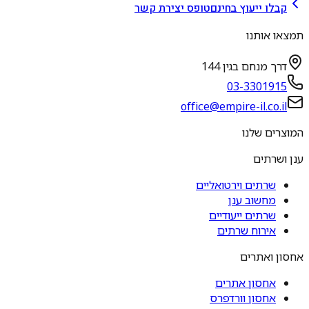
קבלו ייעוץ בחינם
טופס יצירת קשר
תמצאו אותנו
דרך מנחם בגין 144
03-3301915
office@empire-il.co.il
המוצרים שלנו
ענן ושרתים
שרתים וירטואליים
מחשוב ענן
שרתים ייעודיים
אירוח שרתים
אחסון ואתרים
אחסון אתרים
אחסון וורדפרס