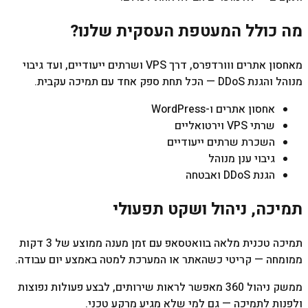
מה כולל המעטפת העסקית שלנו?
מאחסון אתרים ווורדפרס, דרך VPS ושרתים ייעודיים, ועד גיבוי
מנוהל והגנת DDoS — הכל תחת ספק אחד עם תמיכה עקבית.
אחסון אתרים ו-WordPress
שרתי VPS וירטואליים
השכרת שרתים ייעודיים
גיבוי ענן מנוהל
הגנת DDoS ואבטחה
תמיכה, ניהול ושקט תפעולי
תמיכה טכנית מלאה בוואטסאפ עם זמן מענה ממוצע של 3 דקות
ממומחה — קריטי כשהאתר או המערכת למטה באמצע יום עבודה.
ממשק ניהול 360 מאפשר לראות שירותים, לבצע פעולות נפוצות
ולפנות לתמיכה — גם למי שלא מגיע מרקע טכני.