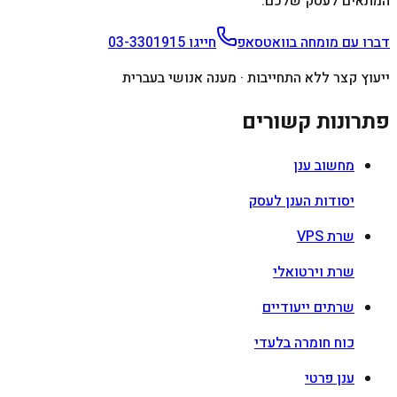
המתאים לעסק שלכם.
דברו עם מומחה בוואטסאפ
חייגו
03-3301915
ייעוץ קצר ללא התחייבות · מענה אנושי בעברית
פתרונות קשורים
מחשוב ענן
יסודות הענן לעסק
שרת VPS
שרת וירטואלי
שרתים ייעודיים
כוח חומרה בלעדי
ענן פרטי