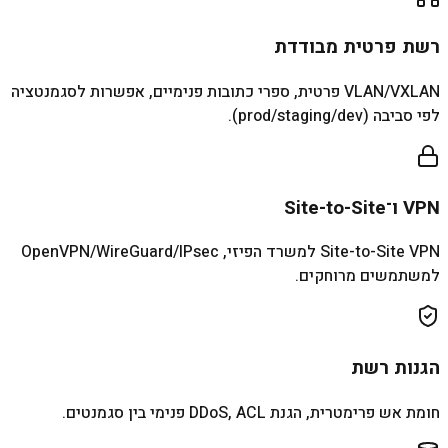
רשת פרטית מבודדת
VLAN/VXLAN פרטית, ספרי כתובות פנימיים, אפשרות לסגמנטציה
לפי סביבה (prod/staging/dev).
VPN ו־Site-to-Site
Site-to-Site VPN למשרד הפיזי, OpenVPN/WireGuard/IPsec
למשתמשים מרוחקים.
הגנות רשת
חומת אש פרימטרית, הגנת DDoS, ACL פנימי בין סגמנטים.