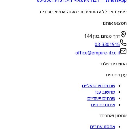
WhatsApp — דברו איתנו
חייגו
03-3301915
ייעוץ קצר ללא התחייבות · מענה אנושי בעברית
תמצאו אותנו
דרך מנחם בגין 144
03-3301915
office@empire-il.co.il
המוצרים שלנו
ענן ושרתים
שרתים וירטואליים
מחשוב ענן
שרתים ייעודיים
אירוח שרתים
אחסון ואתרים
אחסון אתרים