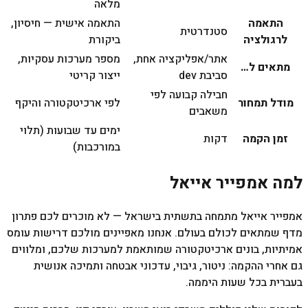
מלאה
התאמה
התאמה אישית — חיסיון,
סטנדרטית
לרגולציה
ביקורת
אתר/אפליקציה אחת,
מספר מערכות עסקיות,
מתאים ל…
סביבת dev
ייצור קריטי
חבילה קבועה לפי
מודל תמחור
לפי ארכיטקטורה והיקף
משאבים
ימים עד שבועות (תלוי
זמן הקמה
דקות
במורכבות)
למה אמפייר אייאל
אמפייר אייאל מתמחה בתשתית בישראל — לא מוכרים לכם פתרון
מדף שמתאים לכולם בעולם. אנחנו מאפיינים מולכם דרישות עומס
אמיתיות, בונים ארכיטקטורה שמותאמת למערכות שלכם, ומלווים
גם אחרי ההקמה: ניטור, גיבוי, עדכוני אבטחה ותמיכה אנושית
בעברית בכל שעות היממה.