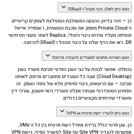
האם ניתן לשלב גיבוי מנוהל ו־DRaaS?
כן — זוהי בדיוק ההצעה המשולבת המומלצת לעסקים קריטיים.
ה־Private Cloud מספק את שכבת התשתית, ו־אמפייר אייאל
מוסיפה מעליו שירות גיבוי ניהולי, Replica לאתר משני ותרחישי
DR. ראו את הדף שלנו על גיבוי מנוהל ו־DRaaS להרחבה.
האם השירות מתאים למשרדים ולעבודה מרחוק?
בהחלט. אפשר לבנות על גבי הענן הפרטי סביבת משרד בענן
(Cloud Desktop) שבה כל העובדים מתחברים מרחוק לאותה
סביבה — עם הרשאות, גיבוי וחיסיון מלא של נתוני העסק. זה
הפתרון הסטנדרטי שבחרו אצלנו משרדי רואי חשבון, עורכי דין
ומשרדי שירותים מקצועיים גדולים.
האם ניתן להגדיר רשת פרטית או VPN?
כן. ענן פרטי כולל ברירת מחדל רשת פרטית בין כל ה־VMs,
אפשרות להגדיר Site-to-Site VPN למשרד הפיזי, גישת VPN