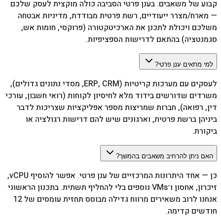
קבוע של משאבים. בענן פרטי הסביבה כולה מוקצית לעסק שלכם
— מארח/מצרר ייעודיים, רשת פרטית מבודדת, מדיניות אבטחה
משלכם ויכולת לתכנן את הארכיטקטורה (פרוקסי, חומות אש,
סגמנטציה) בהתאם לדרישות הספציפיות.
למי מתאים ענן פרטי?
לעסקים עם מערכות קריטיות (ERP, CRM, מסדי נתונים גדולים),
משרדים שדורשים בידוד מלא לחיסיון לקוחות (רואי חשבון, עורכי
דין, רפואה), חברות שמריצות מספר אפליקציות שצריכות לדבר
ביניהן ברשת פרטית, וארגונים שיש להם דרישות רגולציה או
ביקורת.
האם ניתן להרחיב משאבים בהמשך?
כן — אחד היתרונות המרכזיים של ענן פרטי. אפשר להוסיף vCPU,
זיכרון, אחסון ו־VMs נוספים בלי להחליף תשתית. בתכנון הראשוני
אנחנו לרוב משאירים מרווח גדילה מבוסס תחזית עומסים של 12
חודשים קדימה.