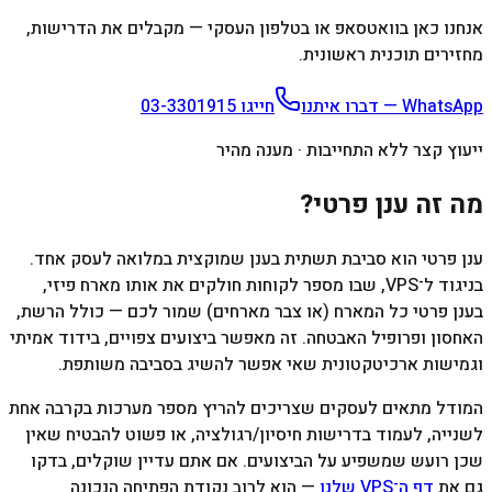
אנחנו כאן בוואטסאפ או בטלפון העסקי — מקבלים את הדרישות,
מחזירים תוכנית ראשונית.
WhatsApp — דברו איתנו
חייגו
03-3301915
ייעוץ קצר ללא התחייבות · מענה מהיר
מה זה ענן פרטי?
ענן פרטי הוא סביבת תשתית בענן שמוקצית במלואה לעסק אחד.
בניגוד ל־VPS, שבו מספר לקוחות חולקים את אותו מארח פיזי,
בענן פרטי כל המארח (או צבר מארחים) שמור לכם — כולל הרשת,
האחסון ופרופיל האבטחה. זה מאפשר ביצועים צפויים, בידוד אמיתי
וגמישות ארכיטקטונית שאי אפשר להשיג בסביבה משותפת.
המודל מתאים לעסקים שצריכים להריץ מספר מערכות בקרבה אחת
לשנייה, לעמוד בדרישות חיסיון/רגולציה, או פשוט להבטיח שאין
שכן רועש שמשפיע על הביצועים. אם אתם עדיין שוקלים, בדקו
גם את
דף ה־VPS שלנו
— הוא לרוב נקודת הפתיחה הנכונה