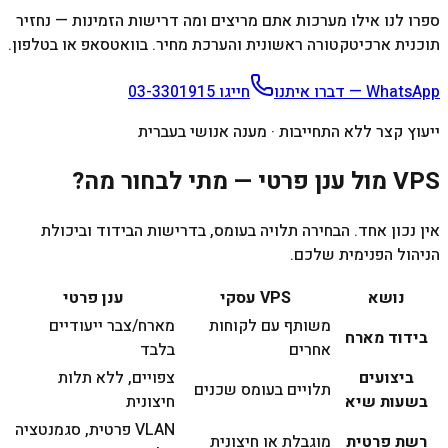
ספרו לנו אילו מערכות אתם מריצים ומה דרישות הזמינות — נחזיר
תוכנית ארכיטקטורה ראשונית והערכת מחיר. בוואטסאפ או בטלפון.
WhatsApp — דברו איתנו
חייגו
03-3301915
ייעוץ קצר ללא התחייבות · מענה אנושי בעברית
VPS מול ענן פרטי — מתי לבחור מה?
אין נכון אחד. הבחירה תלויה בעומס, בדרישות הבידוד וביכולת
הניהול הפנימית שלכם.
נושא
VPS עסקי
ענן פרטי
משותף עם לקוחות
מארח/צבר ייעודיים
בידוד מארח
אחרים
בלבד
ביצועים
צפויים, ללא תלות
תלויים בעומס שכנים
בשעות שיא
חיצונית
VLAN פרטית, סגמנטציה
רשת פרטית
מוגבלת או חיצונית