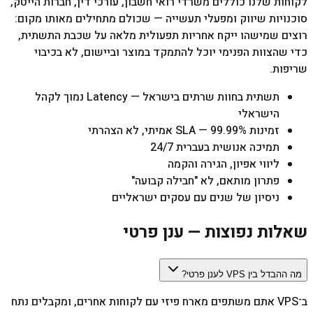
לקוחות שלנו כוללים משרדי רואי חשבון, עורכי דין, חברות הייטק,
סוכנויות שיווק ומפעלי תעשייה — שכולם מתחילים מאותו מקום:
רוצים שמישהו ייקח אחריות תפעולית מלאה על שכבת התשתית,
כדי שהצוות הפנימי יוכל להתמקד במוצר וביישום, לא בכיבוי
שריפות.
תשתית בחוות שרתים בישראל — Latency נמוך לקהל
הישראלי
זמינות 99.99% — SLA אמיתי, לא הצהרתי
תמיכה אנושית בעברית 24/7
ליווי אפיון, הגירה והקמה
פתרון מותאם, לא "חבילה קבועה"
ניסיון של שנים עם עסקים ישראליים
שאלות נפוצות — ענן פרטי
מה ההבדל בין VPS לענן פרטי?
ב־VPS אתם משתפים מארח פיזי עם לקוחות אחרים, ומקבלים נתח