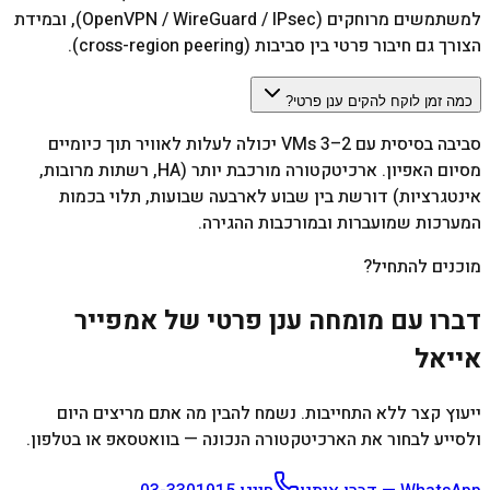
למשתמשים מרוחקים (OpenVPN / WireGuard / IPsec), ובמידת
הצורך גם חיבור פרטי בין סביבות (cross-region peering).
כמה זמן לוקח להקים ענן פרטי?
סביבה בסיסית עם 2–3 VMs יכולה לעלות לאוויר תוך כיומיים
מסיום האפיון. ארכיטקטורה מורכבת יותר (HA, רשתות מרובות,
אינטגרציות) דורשת בין שבוע לארבעה שבועות, תלוי בכמות
המערכות שמועברות ובמורכבות ההגירה.
מוכנים להתחיל?
דברו עם מומחה ענן פרטי של אמפייר
אייאל
ייעוץ קצר ללא התחייבות. נשמח להבין מה אתם מריצים היום
ולסייע לבחור את הארכיטקטורה הנכונה — בוואטסאפ או בטלפון.