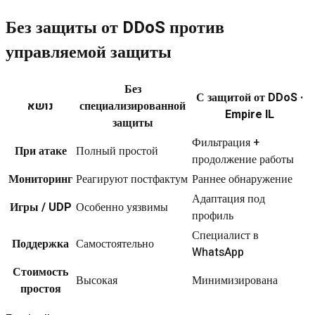
Без защиты от DDoS против
управляемой защиты
Без
С защитой от DDoS ·
נושא
специализированной
Empire IL
защиты
Фильтрация +
При атаке
Полный простой
продолжение работы
Мониторинг
Реагируют постфактум
Раннее обнаружение
Адаптация под
Игры / UDP
Особенно уязвимы
профиль
Специалист в
Поддержка
Самостоятельно
WhatsApp
Стоимость
Высокая
Минимизирована
простоя