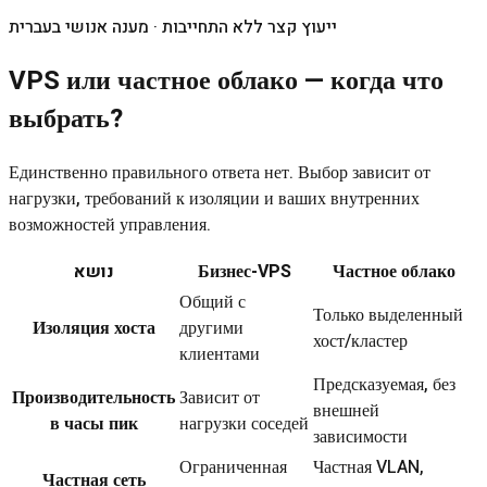
ייעוץ קצר ללא התחייבות · מענה אנושי בעברית
VPS или частное облако — когда что
выбрать?
Единственно правильного ответа нет. Выбор зависит от
нагрузки, требований к изоляции и ваших внутренних
возможностей управления.
נושא
Бизнес-VPS
Частное облако
Общий с
Только выделенный
Изоляция хоста
другими
хост/кластер
клиентами
Предсказуемая, без
Производительность
Зависит от
внешней
в часы пик
нагрузки соседей
зависимости
Ограниченная
Частная VLAN,
Частная сеть