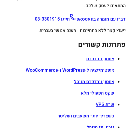
המתאים לעסק שלכם.
דברו עם מומחה בוואטסאפ
חייגו
03-3301915
ייעוץ קצר ללא התחייבות · מענה אנושי בעברית
פתרונות קשורים
אחסון וורדפרס
אופטימיזציה ל-WordPress ו-WooCommerce
אחסון וורדפרס מנוהל
שקט תפעולי מלא
שרת VPS
כשצריך יותר משאבים ושליטה
גיבוי ענן מנוהל