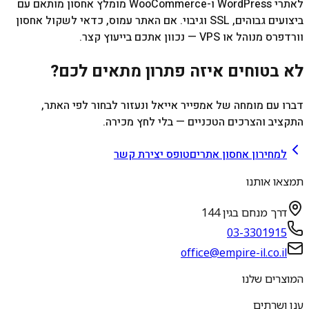
לאתרי WordPress ו-WooCommerce מומלץ אחסון מותאם עם
ביצועים גבוהים, SSL וגיבוי. אם האתר עמוס, כדאי לשקול אחסון
וורדפרס מנוהל או VPS — נכוון אתכם בייעוץ קצר.
לא בטוחים איזה פתרון מתאים לכם?
דברו עם מומחה של אמפייר אייאל ונעזור לבחור לפי האתר,
התקציב והצרכים הטכניים — בלי לחץ מכירה.
למחירון אחסון אתרים
טופס יצירת קשר
תמצאו אותנו
דרך מנחם בגין 144
03-3301915
office@empire-il.co.il
המוצרים שלנו
ענן ושרתים