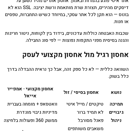
אתר איטי פוגע בהמרות ובאמון. אחסון אתרים מהיר נשען על
דיסקים מהירים, תצורת שרת מותאמת ורשת יציבה. SSL הוא לא
בונוס — הוא תקן לכל אתר עסקי, במיוחד כשיש התחברות, טפסים
או חנות.
שכבות האבטחה כוללות עדכונים, בידוד בין לקוחות, ניטור חריגות
והגנה בסיסית מפני התקפות נפוצות — לפי סוג החבילה.
אחסון רגיל מול אחסון מקצועי לעסק
השוואה כללית — לא כל ספק זהה, אבל כך נראית ההבדלה בדרך
כלל בשוק.
אחסון מקצועי · אמפייר
נושא
אחסון בסיסי / זול
אייאל
תמיכה
טיקטים / מייל איטי
וואטסאפ + מומחה בעברית
גיבויים
לא תמיד ברור
מדיניות גיבוי מוגדרת
ניהול
פאנל מסורבל
ממשק 360 ופעולות בלחיצה
משאבים משותפים