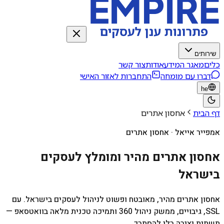
שירותים
כלים
מאגר המידע
אודות
צור קשר
דברו עם מומחה
התחברות לאזור האישי
he
דף הבית
אחסון אתרים
אמפייר אייאל · אחסון אתרים
אחסון אתרים מהיר ומומלץ לעסקים
בישראל
אחסון אתרים מהיר, מאובטח ופשוט לניהול לעסקים בישראל. עם
SSL, גיבויים, ממשק ניהול 360 ותמיכה טכנית מלאה בוואטסאפ —
תשתית יציבה בלי להסתבך.