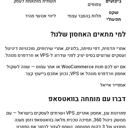
ביצועים
תשתית מותאמת לעסק
צפופים
שקט
תלות בהסבר עצמי
ליווי אנושי מהיר
תפעולי
למי מתאים האחסון שלנו?
אתרי תדמית, דפי נחיתה, בלוגים, אתרי שירותים, סוכנויות דיגיטל
ועסקים שרוצים בסיס יציב לפני שדרוג ל-VPS או וורדפרס מנוהל.
אם יש לכם חנות WooCommerce או אתר עמוס — שווה לשקול
אחסון וורדפרס מנוהל או VPS; נכוון אתכם בייעוץ קצר.
אמפייר אייאל
דברו עם מומחה בוואטסאפ
פתרונות ענן, אחסון אתרים, VPS ושרתים לעסקים בישראל — עם
ממשק ניהול 360, תמיכה טכנית מלאה בוואטסאפ וזמן מענה
ממוצע של 3 דקות ממומחה. נשמח לעזור לבחור את הפתרון